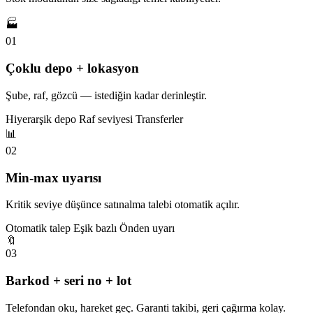
🏭
01
Çoklu depo + lokasyon
Şube, raf, gözcü — istediğin kadar derinleştir.
Hiyerarşik depo
Raf seviyesi
Transferler
📊
02
Min-max uyarısı
Kritik seviye düşünce satınalma talebi otomatik açılır.
Otomatik talep
Eşik bazlı
Önden uyarı
🔖
03
Barkod + seri no + lot
Telefondan oku, hareket geç. Garanti takibi, geri çağırma kolay.