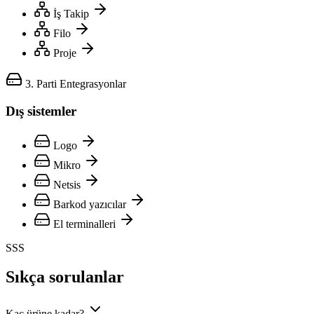
İş Takip
Filo
Proje
3. Parti Entegrasyonlar
Dış sistemler
Logo
Mikro
Netsis
Barkod yazıcılar
El terminalleri
SSS
Sıkça sorulanlar
Kaç ürüne kadar?