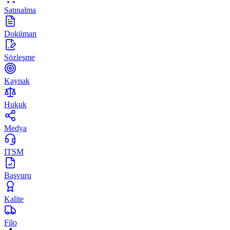
Satınalma
Doküman
Sözleşme
Kaynak
Hukuk
Medya
ITSM
Başvuru
Kalite
Filo