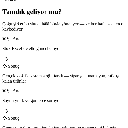
Tanıdık geliyor mu?
Çoğu şirket bu süreci hâlâ böyle yönetiyor — ve her hafta saatlerce
kaybediyor.
❌
Şu Anda
Stok Excel’de elle güncelleniyor
💡
Sonuç
Gerçek stok ile sistem stoğu farklı — siparişe alınamayan, raf dışı
kalan ürünler
❌
Şu Anda
Sayım yıllık ve günlerce sürüyor
💡
Sonuç
Operasyon duruyor, yine de fark çıkıyor, ne nereye gitti belirsiz