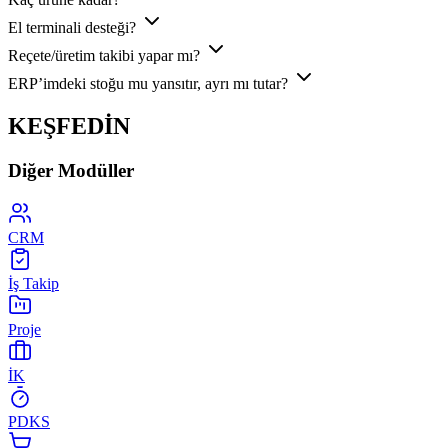
El terminali desteği?
Reçete/üretim takibi yapar mı?
ERP’imdeki stoğu mu yansıtır, ayrı mı tutar?
KEŞFEDİN
Diğer Modüller
CRM
İş Takip
Proje
İK
PDKS